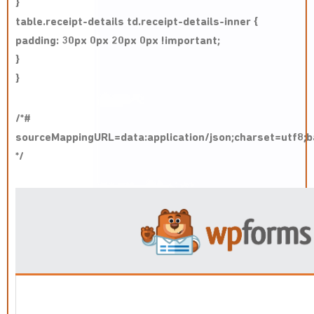
}
table.receipt-details td.receipt-details-inner {
padding: 30px 0px 20px 0px !important;
}
}
/*#
sourceMappingURL=data:application/json;charse
*/