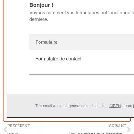
Bonjour !
Voyons comment vos formulaires ont fonctionné 
dernière.
Formulaire
Formulaire de contact
This email was auto-generated and sent from
OIREN
. Learn
PRÉCÉDENT
SUIVANT
OIREN
L’OIREN Renforce sa Collaboration avec le ministère de l’Action Humanitaire et de la gestion des catastrophes