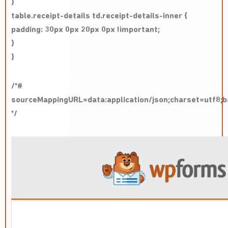
}
table.receipt-details td.receipt-details-inner {
padding: 30px 0px 20px 0px !important;
}
}
/*#
sourceMappingURL=data:application/json;charse
*/