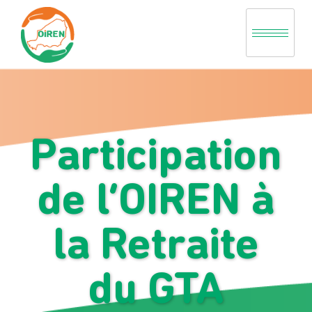
Aller
au
contenu
Participation
de l’OIREN à
la Retraite
du GTA